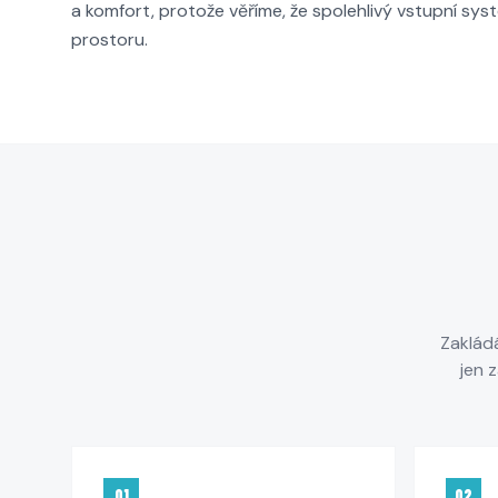
a komfort, protože věříme, že spolehlivý vstupní sys
prostoru.
Zakládá
jen 
01
02