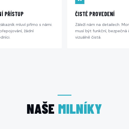
Í PŘÍSTUP
ČISTÉ PROVEDENÍ
zákazník mluví přímo s námi.
Záleží nám na detailech. Mo
přepojování, žádní
musí být funkční, bezpečná i
dníci.
vizuálně čistá.
NAŠE
MILNÍKY