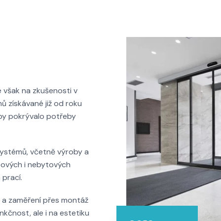
 však na zkušenosti v
ů získávané již od roku
aby pokrývalo potřeby
systémů, včetně výroby a
tových i nebytových
 prací.
u a zaměření přes montáž
kčnost, ale i na estetiku