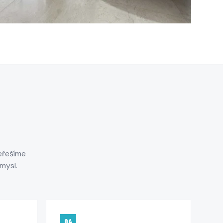
Neřešíme
mysl.
04