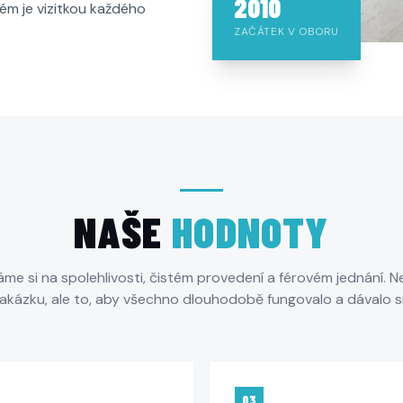
2010
tém je vizitkou každého
ZAČÁTEK V OBORU
NAŠE
HODNOTY
me si na spolehlivosti, čistém provedení a férovém jednání. 
zakázku, ale to, aby všechno dlouhodobě fungovalo a dávalo s
03