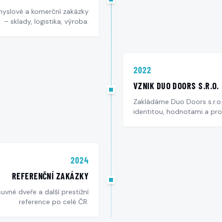
myslové a komerční zakázky
– sklady, logistika, výroba.
2022
VZNIK DUO DOORS S.R.O.
Zakládáme Duo Doors s.r.o.
identitou, hodnotami a pr
2024
REFERENČNÍ ZAKÁZKY
vné dveře a další prestižní
reference po celé ČR.