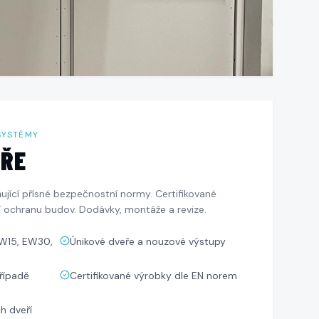
SYSTÉMY
EŘE
ňující přísné bezpečnostní normy. Certifikované
í ochranu budov. Dodávky, montáže a revize.
EW15, EW30,
Únikové dveře a nouzové výstupy
případě
Certifikované výrobky dle EN norem
h dveří