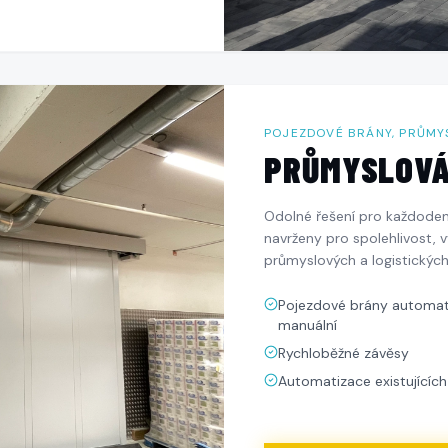
POJEZDOVÉ BRÁNY, PRŮMY
PRŮMYSLOVÁ
Odolné řešení pro každodenn
navrženy pro spolehlivost,
průmyslových a logistických
Pojezdové brány automati
manuální
Rychloběžné závěsy
Automatizace existujících