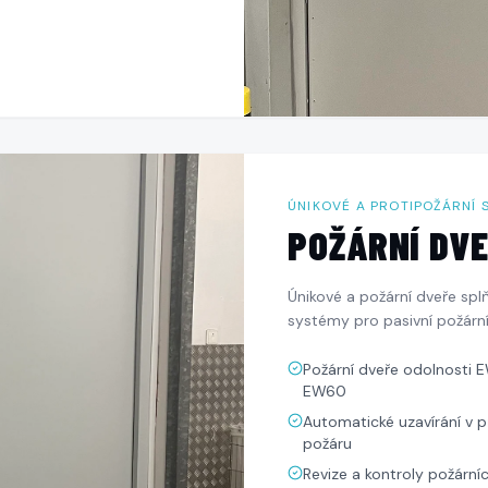
ÚNIKOVÉ A PROTIPOŽÁRNÍ 
POŽÁRNÍ DV
Únikové a požární dveře spl
systémy pro pasivní požárn
Požární dveře odolnosti 
EW60
Automatické uzavírání v 
požáru
Revize a kontroly požárníc