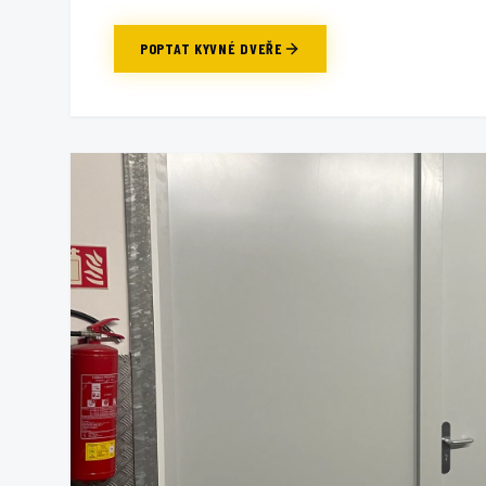
POPTAT
KYVNÉ DVEŘE