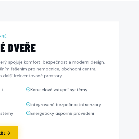
VNÉ
É DVEŘE
terý spojuje komfort, bezpečnost a moderní design.
álním řešením pro nemocnice, obchodní centra,
a další frekventované prostory.
 i
Karuselové vstupní systémy
Integrované bezpečnostní senzory
systémy
Energeticky úsporné provedení
EŘE