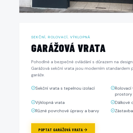
SEKČNÍ, ROLOVACÍ, VÝKLOPNÁ
GARÁŽOVÁ VRATA
Pohodlné a bezpečné ovládání s důrazem na design 
Garážová sekční vrata jsou moderním standardem p
garáže.
Sekční vrata s tepelnou izolací
Rolovací
prostory
Výklopná vrata
Dálkové 
Různé povrchové úpravy a barvy
Zástavba
POPTAT
GARÁŽOVÁ VRATA