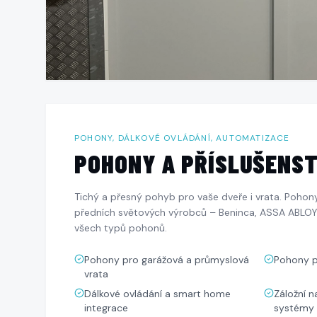
POHONY, DÁLKOVÉ OVLÁDÁNÍ, AUTOMATIZACE
POHONY A PŘÍSLUŠENST
Tichý a přesný pohyb pro vaše dveře i vrata. Pohony
předních světových výrobců – Beninca, ASSA ABLOY, 
všech typů pohonů.
Pohony pro garážová a průmyslová
Pohony p
vrata
Dálkové ovládání a smart home
Záložní n
integrace
systémy