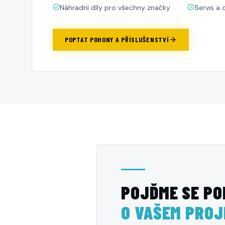
Náhradní díly pro všechny značky
Servis a
POPTAT
POHONY A PŘÍSLUŠENSTVÍ
POJĎME SE PO
O VAŠEM PRO